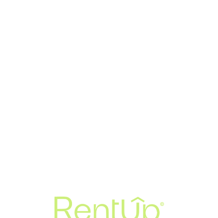
Loa
din
g...