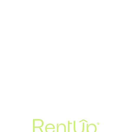
Loa
din
g...