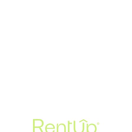
Loa
din
g...