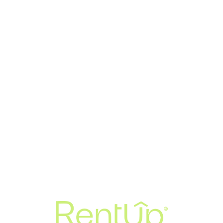
Loa
din
g...