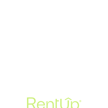
Loa
din
g...