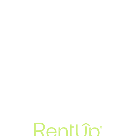
Loa
din
g...