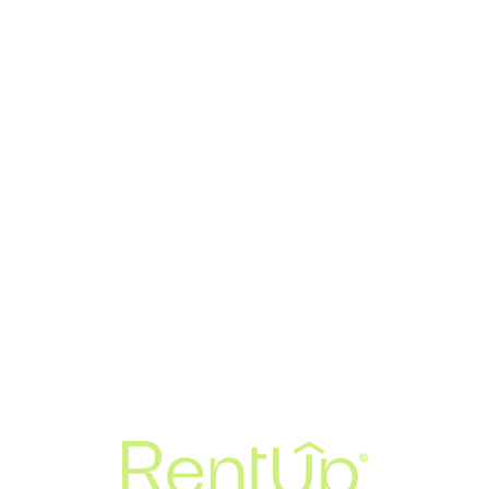
Loa
din
g...