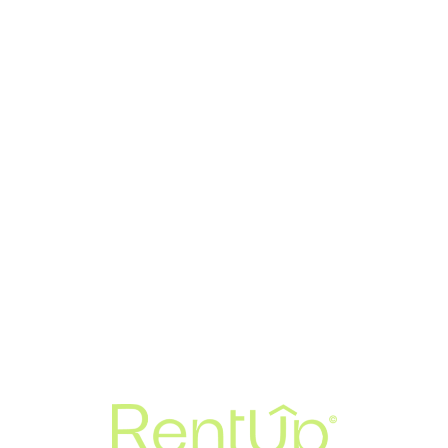
Loa
din
g...