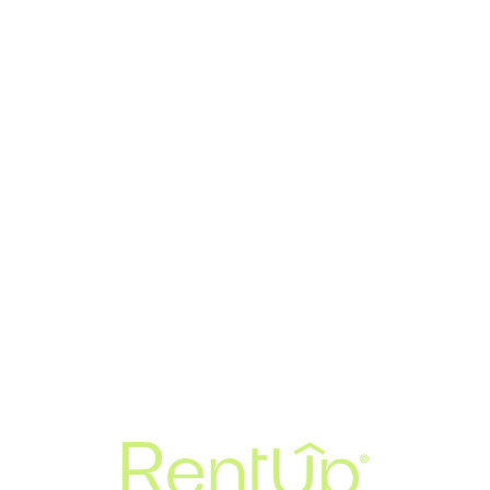
Loa
din
g...