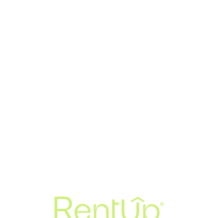
Loa
din
g...