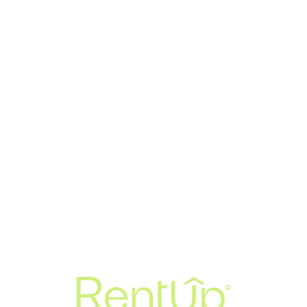
Loa
din
g...