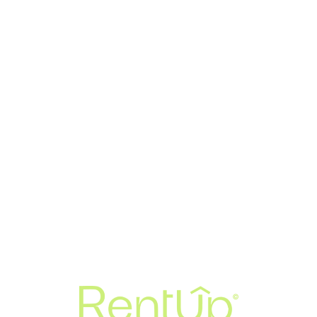
Loa
din
g...