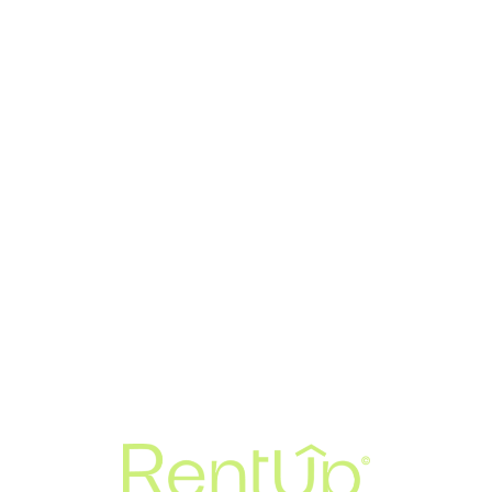
Loa
din
g...