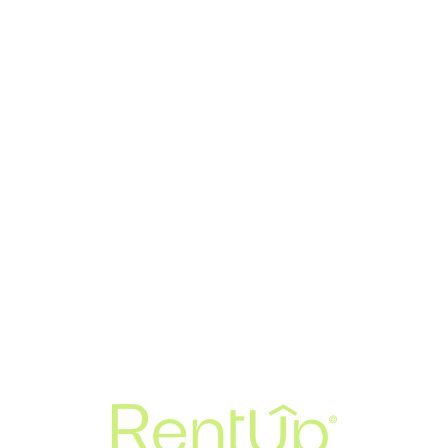
Loa
din
g...