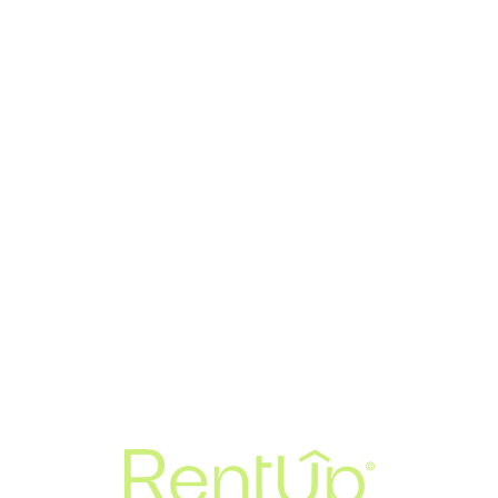
Loa
din
g...